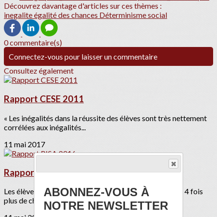
Découvrez davantage d'articles sur ces thèmes :
inegalite
égalité des chances
Déterminisme social
0 commentaire(s)
Connectez-vous pour laisser un commentaire
Consultez également
Rapport CESE 2011
« Les inégalités dans la réussite des élèves sont très nettement
corrélées aux inégalités...
11 mai 2017
Rapport PISA 2016
ABONNEZ-VOUS À
Les élèves issues des milieux défavorisés en France ont 4 fois
plus de chance d’être en...
NOTRE NEWSLETTER