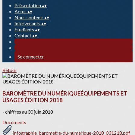
Présentation
▴
▾
Actus
▴
▾
Nous soutenir
▴
▾
Intervenants
▴
▾
Etudiants
▴
▾
Contact
▴
▾
Se connecter
Retour
BAROMÈTRE DU NUMÉRIQUEÉQUIPEMENTS ET
USAGES ÉDITION 2018
- chiffres au 30 juin 2018
Documents
infographie_barometre-du-numerique-2018_031218.pdf