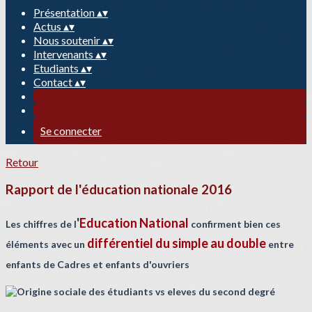
Présentation
▴
▾
Actus
▴
▾
Nous soutenir
▴
▾
Intervenants
▴
▾
Etudiants
▴
▾
Contact
▴
▾
Se connecter
Retour
Rapport de l'éducation nationale 2016
'
Education National
Les chiffres de l
confirment bien ces
différentiel du simple au double
éléments avec un
entre
enfants de Cadres et enfants d'ouvriers