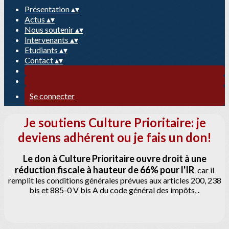
Présentation
▴
▾
Actus
▴
▾
Nous soutenir
▴
▾
Intervenants
▴
▾
Etudiants
▴
▾
Contact
▴
▾
Se connecter
Je soutiens Culture Prioritaire: je
deviens adhérent ou je fais un don!
Le don à Culture Prioritaire ouvre droit à une
réduction fiscale à hauteur de 66% pour l'IR
car il
remplit les conditions générales prévues aux articles 200, 238
bis et 885-0 V bis A du code général des impôts,
.